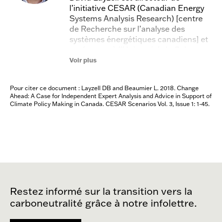
l’initiative CESAR (Canadian Energy
Systems Analysis Research) [centre
de Recherche sur l’analyse des
systèmes énergétiques canadiens] et
professeur à l’Université de Calgary.
Ses travaux portent sur la
Voir plus
compréhension des systèmes
énergétiques et sur la manière dont
Pour citer ce document : Layzell DB and Beaumier L. 2018. Change
ils peuvent être transformés pour
Ahead: A Case for Independent Expert Analysis and Advice in Support of
atteindre les objectifs de
Climate Policy Making in Canada. CESAR Scenarios Vol. 3, Issue 1: 1-45.
développement durable. Le travail de
pionnier du CESAR dans ce domaine
a directement contribué aux activités
de l’Accélérateur de transition.
Restez informé sur la transition vers la
carboneutralité grâce à notre infolettre.