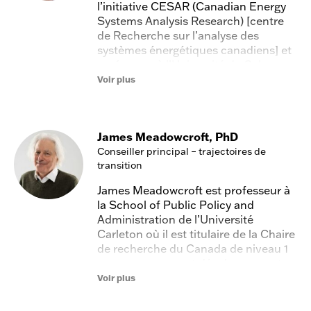
l’initiative CESAR (Canadian Energy
Systems Analysis Research) [centre
de Recherche sur l’analyse des
systèmes énergétiques canadiens] et
professeur à l’Université de Calgary.
Ses travaux portent sur la
Voir plus
compréhension des systèmes
énergétiques et sur la manière dont
ils peuvent être transformés pour
James Meadowcroft, PhD
atteindre les objectifs de
développement durable. Le travail de
Conseiller principal – trajectoires de
transition
pionnier du CESAR dans ce domaine
a directement contribué aux activités
James Meadowcroft est professeur à
de l’Accélérateur de transition.
la School of Public Policy and
Administration de l’Université
Carleton où il est titulaire de la Chaire
de recherche du Canada de niveau 1
en gouvernance et développement
durable. Il est l’auteur de nombreuses
Voir plus
publications abordant des questions
liées à la gouvernance