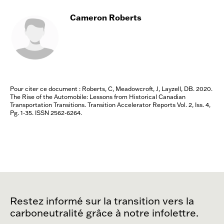
environnementale, à la participation
Cameron Roberts
du public, aux politiques climatiques
et énergétiques ainsi qu’aux
transitions en matière de
développement durable.
Pour citer ce document : Roberts, C, Meadowcroft, J, Layzell, DB. 2020.
The Rise of the Automobile: Lessons from Historical Canadian
Transportation Transitions. Transition Accelerator Reports Vol. 2, Iss. 4,
Pg. 1-35. ISSN 2562-6264.
Restez informé sur la transition vers la
carboneutralité grâce à notre infolettre.