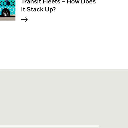
Transit Fleets – How Does
it Stack Up?