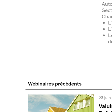
Auto
Sect
Chaq
L
L
L
d
Webinaires précédents
23 juin
Valui