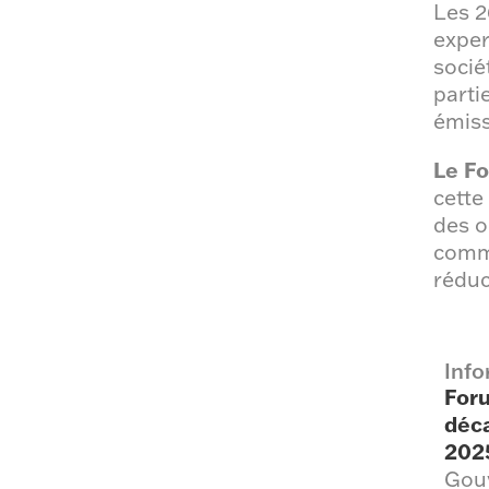
Les 2
exper
socié
parti
émiss
Le Fo
cette
des o
commu
réduc
Info
Foru
déc
202
Gouv