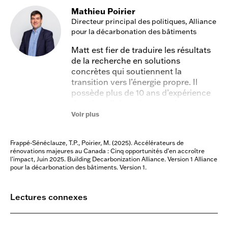
Mathieu Poirier
Directeur principal des politiques, Alliance
pour la décarbonation des bâtiments
Matt est fier de traduire les résultats
de la recherche en solutions
concrètes qui soutiennent la
transition vers l’énergie propre. Il
possède plus de 10 ans d’expérience
dans la collaboration avec les
gouvernements, les services publics
Voir plus
et l’industrie pour décarboner
l’environnement bâti. Avant
Frappé-Sénéclauze, T.P., Poirier, M. (2025). Accélérateurs de
d’occuper ce poste, Matt a été
rénovations majeures au Canada : Cinq opportunités d’en accroître
consultant chez Dunsky Energy +
l’impact, Juin 2025. Building Decarbonization Alliance. Version 1 Alliance
Climate Advisors et Deloitte, et a
pour la décarbonation des bâtiments. Version 1.
travaillé dans l’industrie et dans des
organisations à but non lucratif en se
Lectures connexes
concentrant sur la conception de
bâtiments écologiques et l’analyse
juridique. Il est diplômé en génie