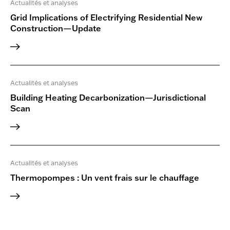
Actualités et analyses
mécanique et en psychologie de
l’Université de Waterloo, en droit,
Grid Implications of Electrifying Residential New
avec des spécialisations en droit de
Construction—Update
l’environnement et en droit des
affaires, de l’Université Dalhousie, et il
est également titulaire d’un MBA de
l’Université Saint Mary’s.
Actualités et analyses
Building Heating Decarbonization—Jurisdictional
Scan
Actualités et analyses
Thermopompes : Un vent frais sur le chauffage