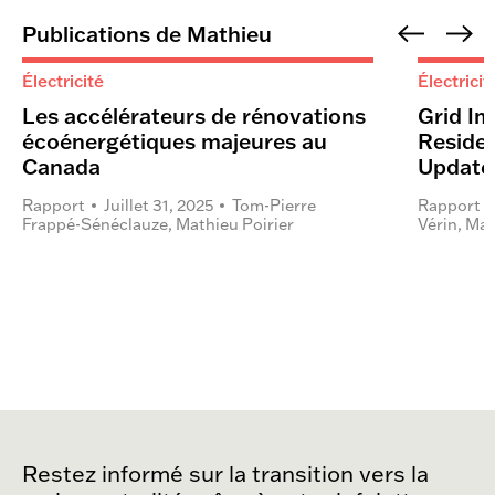
Publications de Mathieu
Électricité
Électricit
Les accélérateurs de rénovations
Grid Im
écoénergétiques majeures au
Reside
Canada
Update
Rapport
Juillet 31, 2025
Tom-Pierre
Rapport
Frappé-Sénéclauze,
Mathieu Poirier
Vérin
,
Mat
Restez informé sur la transition vers la